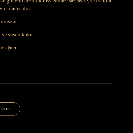
ve güvenli derinlik hissi sunar. Sarcastic, stil sahibi
yici ifadesidir.
e muskat
n ve süsen kökü
ir ağacı
 EKLE