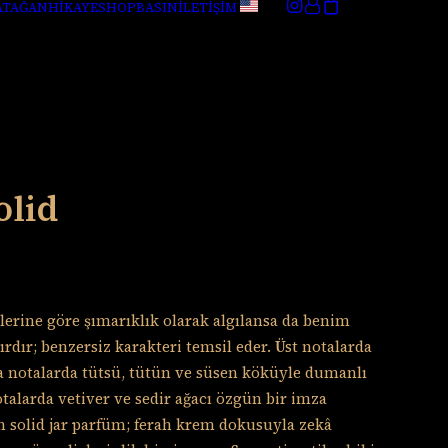
ATAĞAN
HİKAYE
SHOP
BASIN
İLETİŞİM
olid
ilerine göre şımarıklık olarak algılansa da benim
vırdır; benzersiz karakteri temsil eder. Üst notalarda
a notalarda tütsü, tütün ve süsen köküyle dumanlı
notalarda vetiver ve sedir ağacı özgün bir imza
n solid jar parfüm; ferah krem dokusuyla zekâ