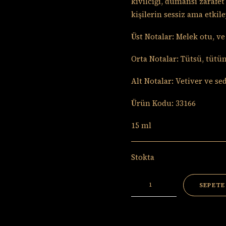
kıvılcığı, dumansı zarafet 
kişilerin sessiz ama etkile
Üst Notalar: Melek otu, v
Orta Notalar: Tütsü, tütü
Alt Notalar: Vetiver ve sed
Ürün Kodu: 33166
15 ml
Stokta
Sarcastic
SEPETE
Solid
adet