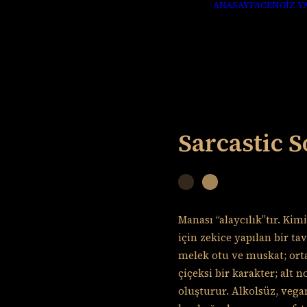
ANASAYFA
CENGİZ Y
Sarcastic S
Manası “alaycılık”tır. Kim
için zekice yapılan bir ta
melek otu ve muskat; ort
çiçeksi bir karakter; alt 
oluşturur. Alkolsüz, vega