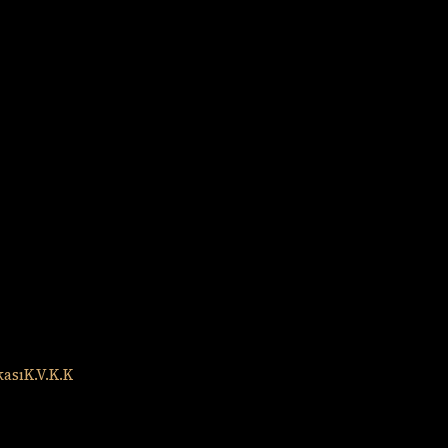
kası
K.V.K.K