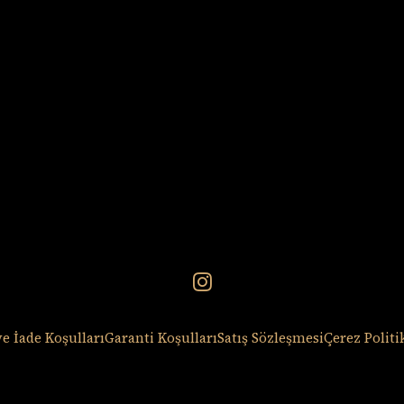
e İade Koşulları
Garanti Koşulları
Satış Sözleşmesi
Çerez Politi