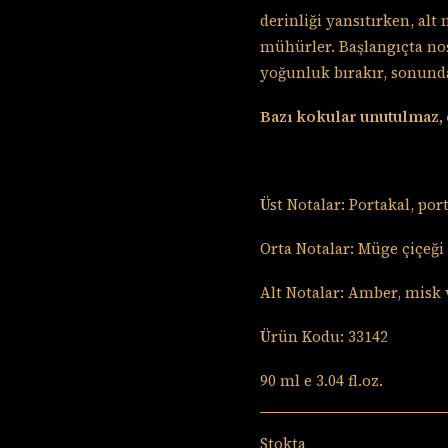
derinliği yansıtırken, alt
mühürler. Başlangıçta nost
yoğunluk bırakır, sonunda
Bazı kokular unutulmaz, 
Üst Notalar: Portakal, po
Orta Notalar: Müge çiçeğ
Alt Notalar: Amber, misk 
Ürün Kodu: 33142
90 ml e 3.04 fl.oz.
Stokta