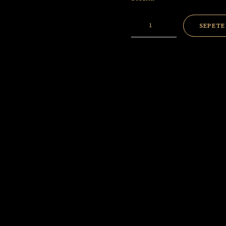
Puzzle
SEPETE
Rayiha
adet