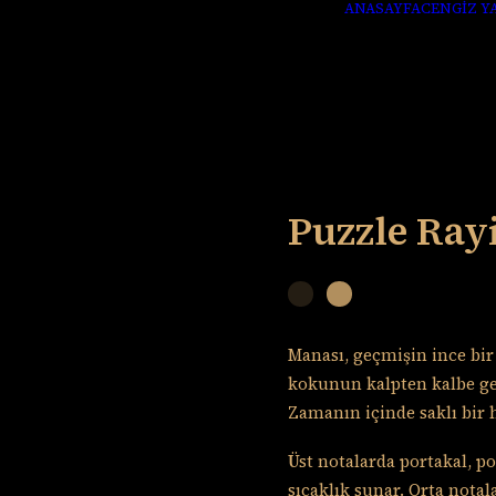
ANASAYFA
CENGİZ Y
Puzzle Ray
Manası, geçmişin ince bi
kokunun kalpten kalbe g
Zamanın içinde saklı bir 
Üst notalarda portakal, po
sıcaklık sunar. Orta nota