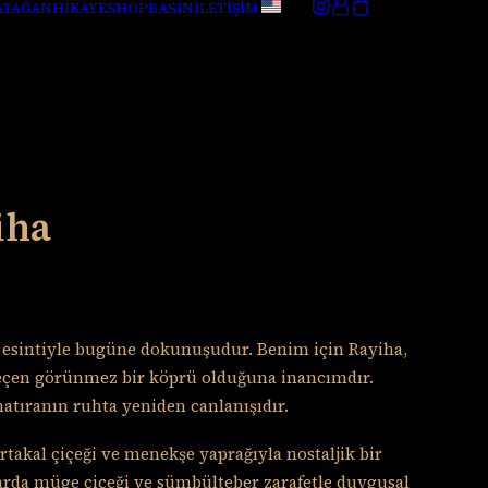
ATAĞAN
HİKAYE
SHOP
BASIN
İLETİŞİM
iha
r esintiyle bugüne dokunuşudur. Benim için Rayiha,
eçen görünmez bir köprü olduğuna inancımdır.
hatıranın ruhta yeniden canlanışıdır.
rtakal çiçeği ve menekşe yaprağıyla nostaljik bir
larda müge çiçeği ve sümbülteber zarafetle duygusal