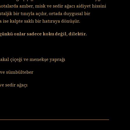
 notalarda amber, misk ve sedir ağacı aidiyet hissini
aljik bir tınıyla açılır, ortada duygusal bir
 ise kalpte saklı bir hatıraya dönüşür.
çünkü onlar sadece koku değil, dilektir.
rtakal çiçeği ve menekşe yaprağı
i ve sümbülteber
ve sedir ağaçı