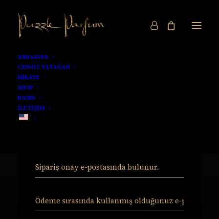
ANASAYFA
Order Tracking
CENGİZ YATAĞAN
HİKAYE
SHOP
Siparişinizi takip etmek için lütfen aşağıdaki
BASIN
kutuya sipariş numaranızı girin ve Takip Et
İLETİŞİM
butonuna tıklayın. Size gönderilen sipariş
onay e-postasında sipariş numaranızı
bulabilirsiniz.